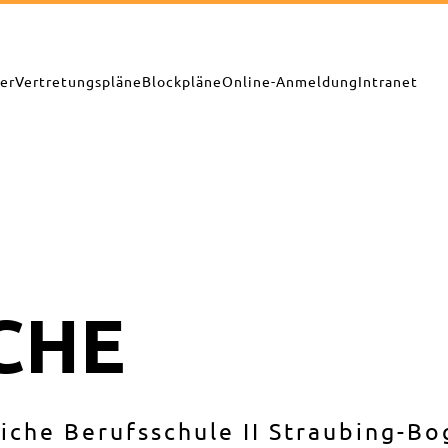
er
Vertretungspläne
Blockpläne
Online-Anmeldung
Intranet
CHE
liche Berufsschule II Straubing-B