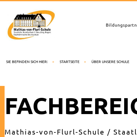
Zum
Inhalt
springen
Bildungspartn
SIE BEFINDEN SICH HIER:
»
STARTSEITE
»
ÜBER UNSERE SCHULE
FACHBEREI
Mathias-von-Flurl-Schule / Staat