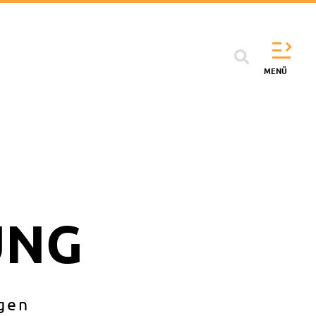
Flyo
Men
MENÜ
UNG
ogen