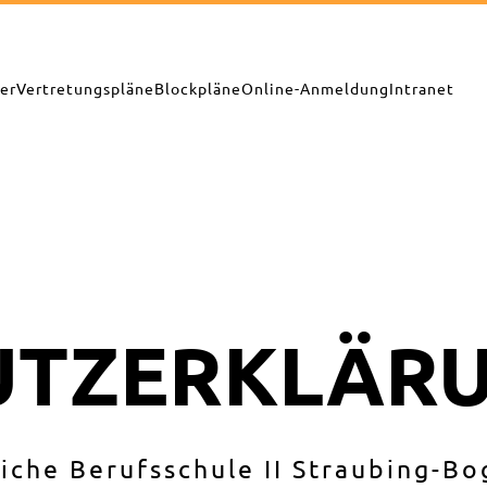
er
Vertretungspläne
Blockpläne
Online-Anmeldung
Intranet
UTZERKLÄR
liche Berufsschule II Straubing-B