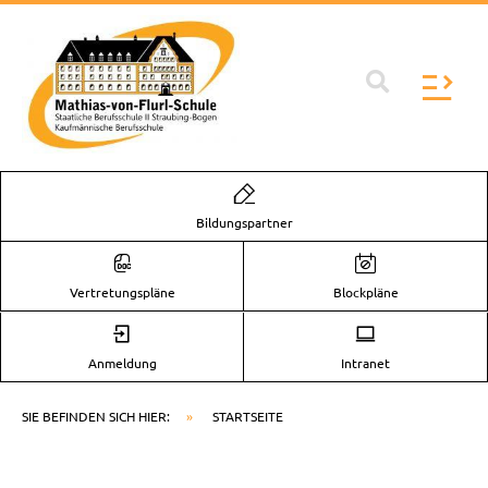
Zum
Inhalt
springen
Flyo
Men
Bildungspartner
Vertretungspläne
Blockpläne
Anmeldung
Intranet
SIE BEFINDEN SICH HIER:
»
STARTSEITE