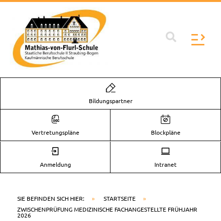
Zum
Inhalt
springen
Flyo
Men
Bildungspartner
Vertretungspläne
Blockpläne
Anmeldung
Intranet
SIE BEFINDEN SICH HIER:
»
STARTSEITE
»
ZWISCHENPRÜFUNG MEDIZINISCHE FACHANGESTELLTE FRÜHJAHR
2026