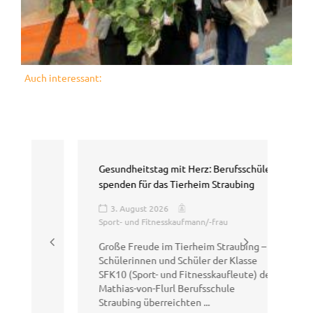
Auch interessant:
Gesundheitstag mit Herz: Berufsschüler
Sal
spenden für das Tierheim Straubing
Erl
3. August 2026
3
Sport- und Fitnesskaufmann/-frau
Am 
Große Freude im Tierheim Straubing –
Kla
Schülerinnen und Schüler der Klasse
GEH
SFK10 (Sport- und Fitnesskaufleute) der
Matt
Mathias-von-Flurl Berufsschule
WE
Straubing überreichten ...