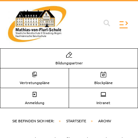
Zum
Inhalt
springen
Flyo
Men
Bildungspartner
Vertretungspläne
Blockpläne
Anmeldung
Intranet
SIE BEFINDEN SICH HIER:
»
STARTSEITE
»
ARCHIV