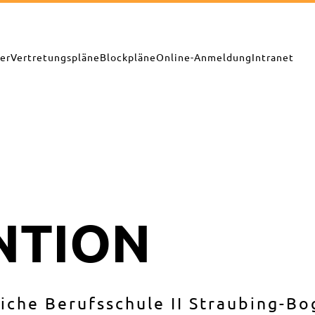
er
Vertretungspläne
Blockpläne
Online-Anmeldung
Intranet
NTION
liche Berufsschule II Straubing-B