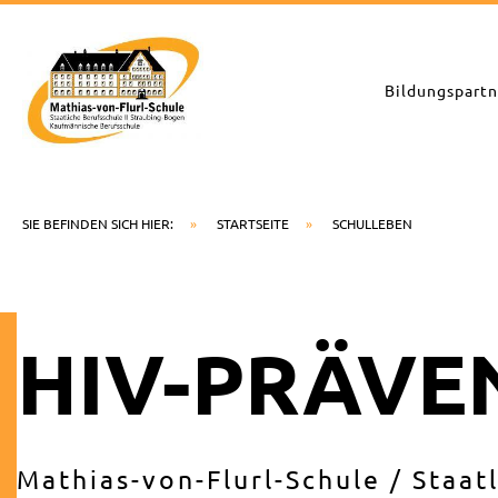
Zum
Inhalt
springen
Bildungspartn
SIE BEFINDEN SICH HIER:
»
STARTSEITE
»
SCHULLEBEN
HIV-PRÄVE
Mathias-von-Flurl-Schule / Staat