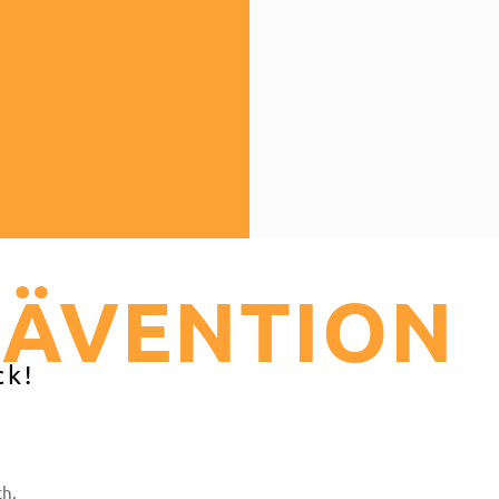
RÄVENTION
ck!
ch.