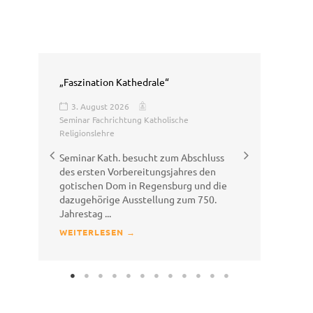
Gesundheitstag mit Herz: Berufsschüler
spenden für das Tierheim Straubing
3. August 2026
Sport- und Fitnesskaufmann/-frau
hluss
Große Freude im Tierheim Straubing –
den
Schülerinnen und Schüler der Klasse
d die
SFK10 (Sport- und Fitnesskaufleute) der
50.
Mathias-von-Flurl Berufsschule
Straubing überreichten ...
WEITERLESEN →