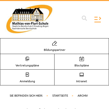
Zum
Inhalt
springen
Flyo
Men
Bildungspartner
Vertretungspläne
Blockpläne
Anmeldung
Intranet
SIE BEFINDEN SICH HIER:
»
STARTSEITE
»
ARCHIV